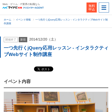
Web・ゲーム・IT業界の転職なら
無料
申込
ホーム
イベント情報
一つ先行くjQuery応用レッスン - インタラクティブWebサイト制
作講座
2014/12/20（土）
開催終了
新宿
一つ先行くjQuery応用レッスン - インタラクティ
ブWebサイト制作講座
イベント内容