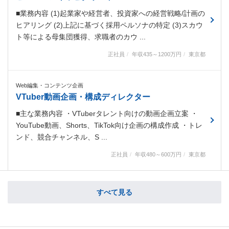
■業務内容 (1)起業家や経営者、投資家への経営戦略/計画の
ヒアリング (2)上記に基づく採用ペルソナの特定 (3)スカウ
ト等による母集団獲得、求職者のカウ ...
正社員
年収435～1200万円
東京都
Web編集・コンテンツ企画
VTuber動画企画・構成ディレクター
■主な業務内容 ・VTuberタレント向けの動画企画立案 ・
YouTube動画、Shorts、TikTok向け企画の構成作成 ・トレ
ンド、競合チャンネル、S ...
正社員
年収480～600万円
東京都
すべて見る