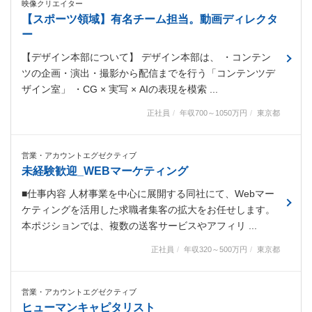
映像クリエイター
【スポーツ領域】有名チーム担当。動画ディレクタ
ー
【デザイン本部について】 デザイン本部は、 ・コンテン
ツの企画・演出・撮影から配信までを行う「コンテンツデ
ザイン室」 ・CG × 実写 × AIの表現を模索 ...
正社員
年収700～1050万円
東京都
営業・アカウントエグゼクティブ
未経験歓迎_WEBマーケティング
■仕事内容 人材事業を中心に展開する同社にて、Webマー
ケティングを活用した求職者集客の拡大をお任せします。
本ポジションでは、複数の送客サービスやアフィリ ...
正社員
年収320～500万円
東京都
営業・アカウントエグゼクティブ
ヒューマンキャピタリスト