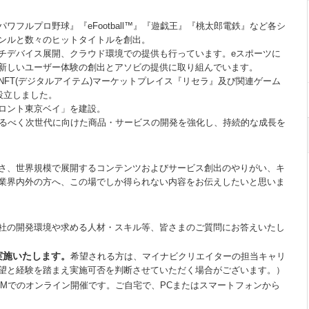
フルプロ野球』『eFootball™』『遊戯王』『桃太郎電鉄』など各シ
ンルと数々のヒットタイトルを創出。
チデバイス展開、クラウド環境での提供も行っています。eスポーツに
新しいユーザー体験の創出とアソビの提供に取り組んでいます。
FT(デジタルアイテム)マーケットプレイス『リセラ』及び関連ゲーム
』も設立しました。
ロント東京ベイ」を建設。
えるべく次世代に向けた商品・サービスの開発を強化し、持続的な成長を
白さ、世界規模で展開するコンテンツおよびサービス創出のやりがい、キ
業界内外の方へ、この場でしか得られない内容をお伝えしたいと思いま
社の開発環境や求める人材・スキル等、皆さまのご質問にお答えいたし
実施いたします。
希望される方は、マイナビクリエイターの担当キャリ
望と経験を踏まえ実施可否を判断させていただく場合がございます。）
OMでのオンライン開催です。ご自宅で、PCまたはスマートフォンから