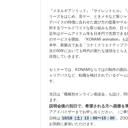
『メタルギアソリッド』『サイレントヒル』『パワ
リーズをはじめ、音ゲー、ときメモなど新ジャ
デバイスの特徴に合わせた遊び方の提案やマル
対するワールドワイドな取り組みも含め、日々
近年はゲームアイテム等を日本円で売買できるN
のサービスを開始、『KONAMI animation
本年、新拠点である「コナミクリエイティブフ
次の50年においても時代の新たな波頭をとら
目指していきます。
セミナーでは、KONAMIならではの制作の面
ャリアパスなど、転職を検討されているゲーム
す。
当日は「職種別オンライン座談会」も設け、同
ます。
説明会後の別日で、希望される方へ面接を
アアドバイザーまでお申し出ください。（ご希
10/18（土）13：00〜15：00
日時は
。ZO
お気軽に参加いただけます。