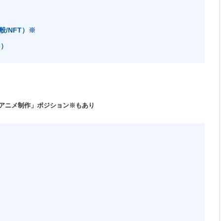
/NFT）※
※）
アニメ制作」ポジション※もあり