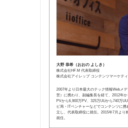
大野 恭希（おおの よしき）
株式会社HF.M 代表取締役
株式会社アイレップ コンテンツマーケティ
2007年より日本最大のテック情報Web
営）に携わり、副編集長を経て、2012年か
PVから6,900万PV、325万UUから74
ビ局・ITベンチャーなどでコンテンツに携わ
立し、代表取締役に就任。2015年7月よ
就任。