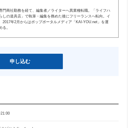
専門商社勤務を経て、編集者／ライターへ異業種転職。「ライフハ
らしの道具店」で執筆・編集を務めた後にフリーランスへ転向。イ
17年2月からはポップポータルメディア「KAI-YOU.net」を運
める。
申し込む
21:00