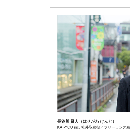
長谷川 賢人（はせがわ けんと）
KAI-YOU inc. 社外取締役／フリーラン