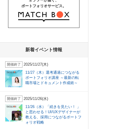
オファーが届く、
ポートフォリオサービス。
新着イベント情報
2025/11/27(木)
開催終了
11/27（木）選考通過につながる
ポートフォリオ講座 ～最新の転
職市場とドキュメント作成術～
2025/11/26(水)
開催終了
11/26（水）「続きを見たい！ 」
と思わせる！UI/UXデザイナーが
教える、採用につながるポートフ
ォリオ戦略