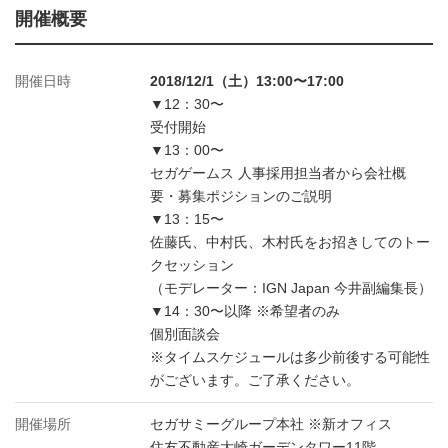
開催概要
開催日時
2018/12/1（土）13:00〜17:00
▼12：30〜
受付開始
▼13：00〜
セガゲームス 人事採用担当者から会社概
要・募集ポジションのご説明
▼13：15〜
佐藤氏、中村氏、木村氏をお招きしてのトー
クセッション
（モデレーター：IGN Japan 今井副編集長）
▼14：30〜以降 ※希望者のみ
個別面談会
※タイムスケジュールは多少前後する可能性
がございます。ご了承ください。
開催場所
セガサミーグループ本社 ※新オフィス
住友不動産大崎ガーデンタワー11階