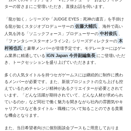
ターの皆さまにご登壇いただき、直接お話を伺います。
「龍が如く」シリーズや「JUDGE EYES：死神の遺言」を手掛け
佐藤大輔氏
る龍が如くスタジオプロデューサーの
、海外で高い
中村俊氏
人気を誇る「ソニックフォース」プロデューサーの
、
木
「ファンタシースターオンライン2」シリーズディレクターの
村裕也氏
と豪華メンバーが登壇予定です。モデレーターにはゲー
IGN Japan 今井副編集長
ム業界に精通している
にご登壇いただ
き、トークセッションを盛り上げていただきます。
多くの人気タイトルを持つセガゲームスには継続的に制作に携わ
るメンバーが必要です。また、新規プロジェクトの立ち上げも控
えているためチャレンジ精神があるクリエイターが必要とされて
います。「どんな活躍が期待されていて、どんな人材が求められ
ているのか」など同社で働く魅力を聞きながら社内の雰囲気やキ
ャリアパスなど各タイトル・職種について知ることのできる貴重
な機会となります。
また、当日希望者向けに個別面談会ブースもご用意しておりま