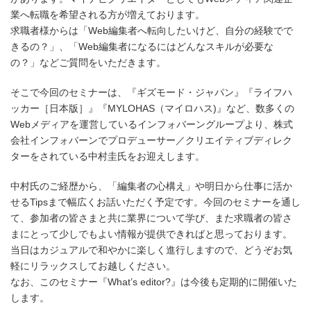
業へ転職を希望される方が増えております。
求職者様からは「Web編集者へ転向したいけど、自分の経験でで
きるの？」、「Web編集者になるにはどんなスキルが必要な
の？」などご質問をいただきます。
そこで今回のセミナーは、『ギズモード・ジャパン』『ライフハ
ッカー［日本版］』『MYLOHAS（マイロハス)』など、数多くの
Webメディアを運営しているインフォバーングループより、株式
会社インフォバーンでプロデューサー／クリエイティブディレク
ターをされている中村圭氏をお迎えします。
中村氏のご経歴から、「編集者の心構え」や明日から仕事に活か
せるTipsまで幅広くお話いただく予定です。今回のセミナーを通し
て、参加者の皆さまと共に業界について学び、また求職者の皆さ
まにとって少しでもよい情報が提供できればと思っております。
当日はカジュアルで和やかに楽しく進行しますので、どうぞお気
軽にリラックスしてお越しください。
なお、このセミナー『What’s editor?』は今後も定期的に開催いた
します。