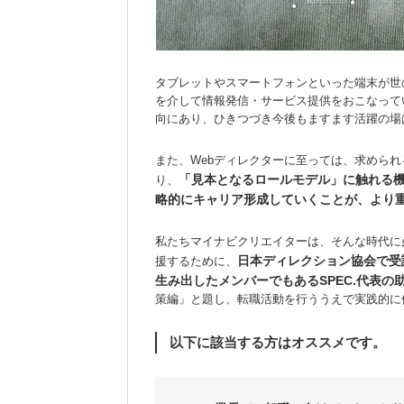
タブレットやスマートフォンといった端末が世の
を介して情報発信・サービス提供をおこなってい
向にあり、ひきつづき今後もますます活躍の場
また、Webディレクターに至っては、求めら
「見本となるロールモデル」に触れる
り、
略的にキャリア形成していくことが、より
私たちマイナビクリエイターは、そんな時代に必
日本ディレクション協会で受講
援するために、
生み出したメンバーでもあるSPEC.代表の
策編」と題し、転職活動を行ううえで実践的に
以下に該当する方はオススメです。