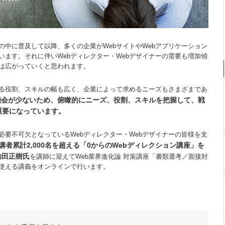
中に普及して以降、多くの企業がWebサイトやWebアプリケーション
ます。それに伴いWebディレクター・Webデザイナーの需要も増加傾
は広がっていくと思われます。
れる役割、スキルの幅も広く、企業によって求めるニーズもさまざまであ
機会が少ないため、俯瞰的にニーズ、役割、スキルを把握して、戦
重要になっています。
要不可欠となっているWebディレクター・Webデザイナーの皆様を支
者累計2,000名を超える「0からのWebディレクション講座」を
助田正樹氏
を講師に迎えてWeb業界進化論 対策講座「書類選考／面接対
使える講義をオンラインで行います。