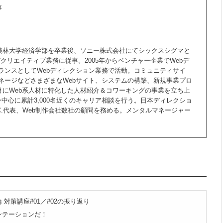
事
桜美林大学経済学部を卒業後、ソニー株式会社にてシックスシグマと
クリエイティブ業務に従事。2005年からベンチャー企業でWebデ
ランスとしてWebディレクション業務で活動。コミュニティサイ
ネージなどさまざまなWebサイト、システムの構築、新規事業プロ
6月にWeb系人材に特化した人材紹介＆コワーキングの事業を立ち上
ー中心に累計3,000名近くのキャリア相談を行う。日本ディレクショ
EC.代表、Web制作会社数社の顧問を務める。メンタルマネージャー
 対策講座#01／#02の振り返り
ンテーションだ！