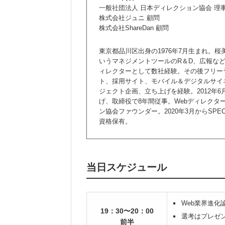
一般社団法人 日本ディレクション協会 理
株式会社ジュニ 顧問
株式会社ShareDan 顧問
東京都品川区出身の1976年7月生まれ。
いうマネジメントツールのR＆D、広報など
ィレクターとして数社経験。その後フリー
ト、採用サイト、モバイル＆デジタルサイ
ジェクト企画、立ち上げを経験。2012年
げ、取締役で8年間従事。Webディレクタ
ン協会ファウンダー。2020年3月からSP
資格保有。
当日スケジュール
Web業界進化論
19：30〜20：00
選考はプレゼ
前半