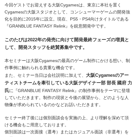
今回ゲストでお迎えする大阪Cygamesは、東京に本社を置く
Cygamesの大阪スタジオとして、コンシューマーゲームの開発強
化を目的に2015年に設立。現在、PS5・PS4向けタイトルである
『GRANBLUE FANTASY Relink』を鋭意開発中です。
このたびは2022年の発売に向けて開発最終フェーズの増員と
して、開発スタッフを絶賛募集中です。
本セミナーは大阪Cygamesの最高のゲーム制作にかける想い、制
作事例に触れられる貴重な機会です。
大阪Cygamesのアー
また、セミナー当日は会社説明に加えて、
ティストチームを牽引している大阪デザイナー部 部長 國府 力
氏
に『GRANBLUE FANTASY Relink』の制作事例をテーマに登壇
していただきます。制作の現状と今後の展望から、どのような人
物像が求められているのかなどお話いただきます。
セミナー終了後には個別面談会を実施の上、より理解を深めて頂
ける機会もご用意しております。
個別面談は一次面接（選考）またはカジュアル面談（非選考）を