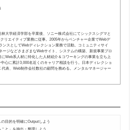
事
桜美林大学経済学部を卒業後、ソニー株式会社にてシックスシグマと
クリエイティブ業務に従事。2005年からベンチャー企業でWebデ
ランスとしてWebディレクション業務で活動。コミュニティサイ
ネージなどさまざまなWebサイト、システムの構築、新規事業プロ
6月にWeb系人材に特化した人材紹介＆コワーキングの事業を立ち上
ー中心に累計3,000名近くのキャリア相談を行う。日本ディレクショ
EC.代表、Web制作会社数社の顧問を務める。メンタルマネージャー
の目的を明確にOutputしよう
ること」を抽出・整理しよう