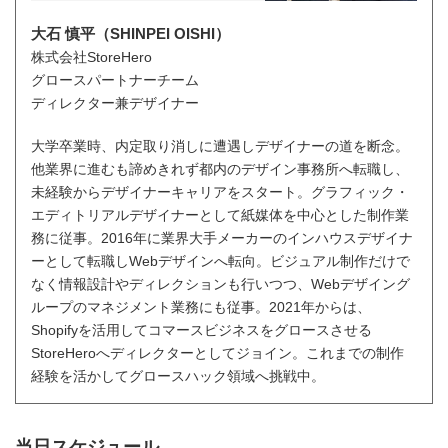
大石 慎平（SHINPEI OISHI）
株式会社StoreHero
グロースパートナーチーム
ディレクター兼デザイナー
大学卒業時、内定取り消しに遭遇しデザイナーの道を断念。
他業界に進むも諦めきれず都内のデザイン事務所へ転職し、
未経験からデザイナーキャリアをスタート。グラフィック・
エディトリアルデザイナーとして紙媒体を中心とした制作業
務に従事。2016年に業界大手メーカーのインハウスデザイナ
ーとして転職しWebデザインへ転向。ビジュアル制作だけで
なく情報設計やディレクションも行いつつ、Webデザイング
ループのマネジメント業務にも従事。2021年からは、
Shopifyを活用してコマースビジネスをグロースさせる
StoreHeroへディレクターとしてジョイン。これまでの制作
経験を活かしてグロースハック領域へ挑戦中。
当日スケジュール