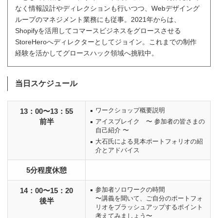
なく情報設計やディレクションも行いつつ、Webデザイング
ループのマネジメント業務にも従事。2021年からは、
Shopifyを活用してコマースビジネスをグロースさせる
StoreHeroへディレクターとしてジョイン。これまでの制作
経験を活かしてグロースハック領域へ挑戦中。
当日スケジュール
ワークショップ概要説明
13：00〜13：55
前半
アイスブレイク 〜 参加者の皆さまの
自己紹介 〜
大石氏による見本ポートフォリオの紹
介とアドバイス
5分程度休憩
参加者ソロワークの時間
14：00〜15：20
〜講義を聞いて、ご自分のポートフォ
後半
リオをブラッシュアップするポイント
考えてみましょう〜