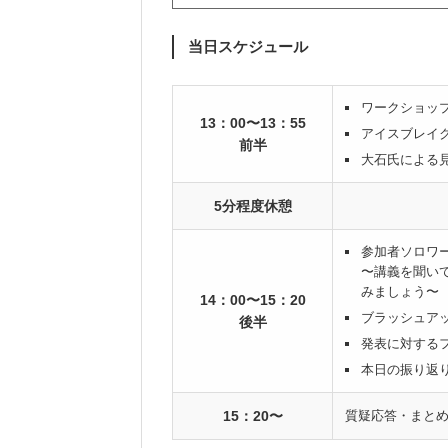
当日スケジュール
ワークショッ
13：00〜13：55
アイスブレイク
前半
大石氏による
5分程度休憩
参加者ソロワ
〜講義を聞い
みましょう〜
14：00〜15：20
ブラッシュア
後半
発表に対する
本日の振り返
15：20〜
質疑応答・まと