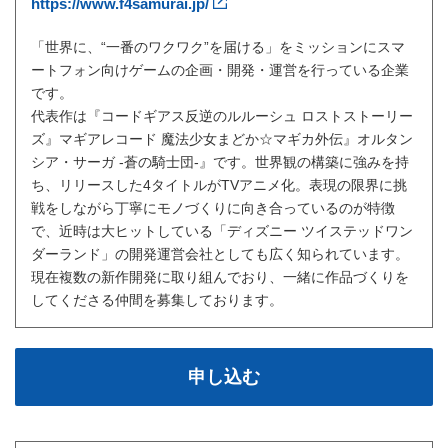
https://www.f4samurai.jp/
「世界に、“一番のワクワク”を届ける」をミッションにスマ
ートフォン向けゲームの企画・開発・運営を行っている企業
です。
代表作は『コードギアス反逆のルルーシュ ロストストーリー
ズ』マギアレコード 魔法少女まどか☆マギカ外伝』オルタン
シア・サーガ -蒼の騎士団-』です。世界観の構築に強みを持
ち、リリースした4タイトルがTVアニメ化。表現の限界に挑
戦をしながら丁寧にモノづくりに向き合っているのが特徴
で、近時は大ヒットしている「ディズニー ツイステッドワン
ダーランド」の開発運営会社としても広く知られています。
現在複数の新作開発に取り組んでおり、一緒に作品づくりを
してくださる仲間を募集しております。
申し込む