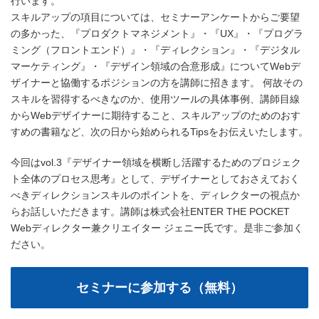
行います。
スキルアップの項目については、セミナーアンケートからご要望
の多かった、『プロダクトマネジメント』・『UX』・『プログラ
ミング（フロントエンド）』・『ディレクション』・『デジタル
マーケティング』・『デザイン領域の合意形成』についてWebデ
ザイナーと協働するポジションの方を講師に招きます。 何故その
スキルを習得するべきなのか、使用ツールの具体事例、講師目線
からWebデザイナーに期待すること、スキルアップのためのおす
すめの書籍など、次の日から始められるTipsをお伝えいたします。
今回はvol.3『デザイナー領域を横断し活躍するためのプロジェク
ト全体のプロセス思考』として、デザイナーとしておさえておく
べきディレクションスキルのポイントを、ディレクターの視点か
らお話しいただきます。講師は株式会社ENTER THE POCKET
Webディレクター兼クリエイター ジェニー氏です。是非ご参加く
ださい。