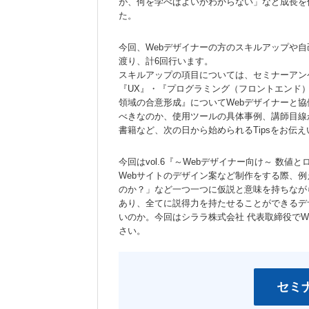
が、何を学べばよいかわからない」など成長を
た。
今回、Webデザイナーの方のスキルアップや
渡り、計6回行います。
スキルアップの項目については、セミナーアン
『UX』・『プログラミング（フロントエンド
領域の合意形成』についてWebデザイナーと
べきなのか、使用ツールの具体事例、講師目線
書籍など、次の日から始められるTipsをお伝
今回はvol.6『～Webデザイナー向け～ 数
Webサイトのデザイン案など制作をする際、
のか？」など一つ一つに仮説と意味を持ちなが
あり、全てに説得力を持たせることができるデ
いのか。今回はシララ株式会社 代表取締役でW
さい。
セミ