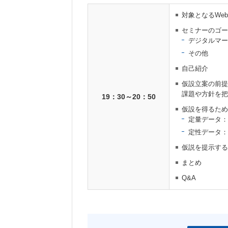
対象となるWe
セミナーのゴー
デジタルマー
その他
自己紹介
仮設立案の前提
課題や方針を把
19：30～20：50
仮設を得るため
定量データ：
定性データ：
仮説を提示する
まとめ
Q&A