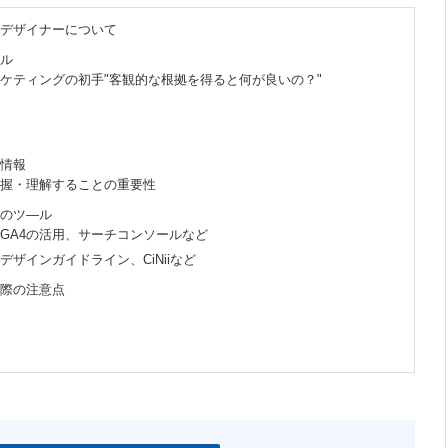
bデザイナーについて
ル
ケティングの初手"客観的な根拠を得ると何が良いの？"
情報
握・理解することの重要性
のツ―ル
GA4の活用、サーチコンソールなど
デザインガイドライン、CiNiiなど
際の注意点