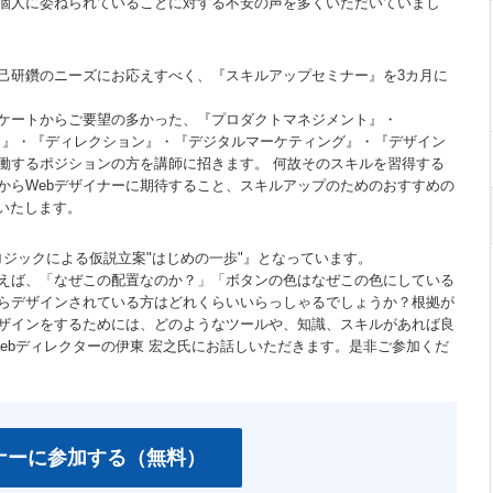
個人に委ねられていることに対する不安の声を多くいただいていまし
自己研鑽のニーズにお応えすべく、『スキルアップセミナー』を3カ月に
ケートからご要望の多かった、『プロダクトマネジメント』・
）』・『ディレクション』・『デジタルマーケティング』・『デザイン
協働するポジションの方を講師に招きます。 何故そのスキルを習得する
からWebデザイナーに期待すること、スキルアップのためのおすすめの
えいたします。
値とロジックによる仮説立案"はじめの一歩"』となっています。
例えば、「なぜこの配置なのか？」「ボタンの色はなぜこの色にしている
らデザインされている方はどれくらいいらっしゃるでしょうか？根拠が
ザインをするためには、どのようなツールや、知識、スキルがあれば良
ebディレクターの伊東 宏之氏にお話しいただきます。是非ご参加くだ
ナーに参加する（無料）