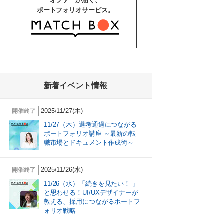
オファーが届く、
ポートフォリオサービス。
新着イベント情報
2025/11/27(木)
開催終了
11/27（木）選考通過につながる
ポートフォリオ講座 ～最新の転
職市場とドキュメント作成術～
2025/11/26(水)
開催終了
11/26（水）「続きを見たい！ 」
と思わせる！UI/UXデザイナーが
教える、採用につながるポートフ
ォリオ戦略