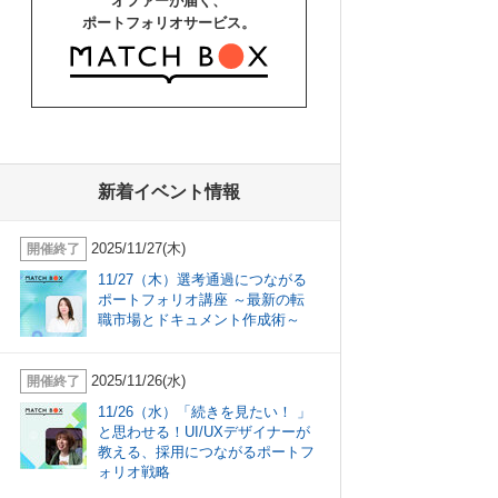
オファーが届く、
ポートフォリオサービス。
新着イベント情報
2025/11/27(木)
開催終了
11/27（木）選考通過につながる
ポートフォリオ講座 ～最新の転
職市場とドキュメント作成術～
2025/11/26(水)
開催終了
11/26（水）「続きを見たい！ 」
と思わせる！UI/UXデザイナーが
教える、採用につながるポートフ
ォリオ戦略