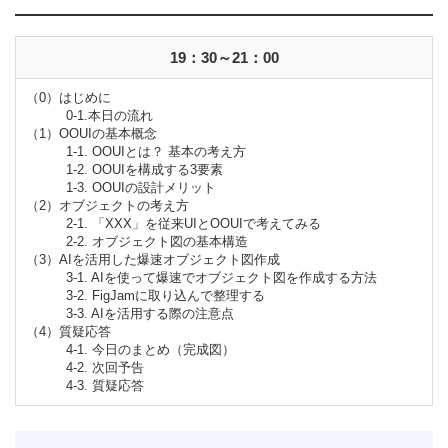
19：30～21：00
（0）はじめに
0-1.本日の流れ
（1）OOUIの基本概念
1-1. OOUIとは？ 基本の考え方
1-2. OOUIを構成する3要素
1-3. OOUIの設計メリット
（2）オブジェクトの考え方
2-1. 「XXX」を従来UIとOOUIで考えてみる
2-2. オブジェクト図の基本構造
（3）AIを活用した爆速オブジェクト図作成
3-1. AIを使って爆速でオブジェクト図を作成する方法
3-2. FigJamに取り込んで整理する
3-3. AIを活用する際の注意点
（4）質疑応答
4-1. 今日のまとめ（完成図）
4-2. 次回予告
4-3. 質疑応答