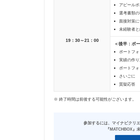
アピールポ
選考書類の
面接対策に
未経験者と
19：30～21：00
＜後半：ポ
ポートフォ
実績の作り
ポートフォ
さいごに
質疑応答
※ 終了時間は前後する可能性がございます。