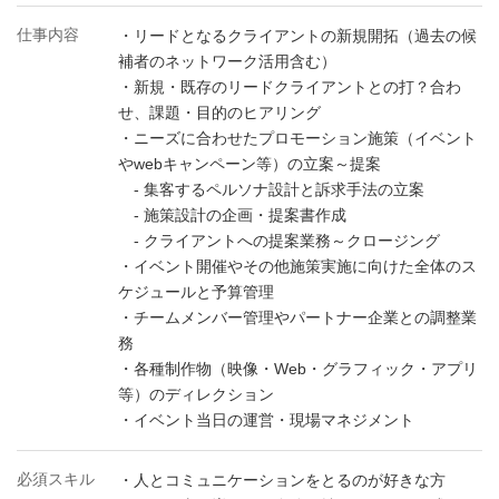
仕事内容
・リードとなるクライアントの新規開拓（過去の候
補者のネットワーク活用含む）
・新規・既存のリードクライアントとの打？合わ
せ、課題・目的のヒアリング
・ニーズに合わせたプロモーション施策（イベント
やwebキャンペーン等）の立案～提案
- 集客するペルソナ設計と訴求手法の立案
- 施策設計の企画・提案書作成
- クライアントへの提案業務～クロージング
・イベント開催やその他施策実施に向けた全体のス
ケジュールと予算管理
・チームメンバー管理やパートナー企業との調整業
務
・各種制作物（映像・Web・グラフィック・アプリ
等）のディレクション
・イベント当日の運営・現場マネジメント
必須スキル
・人とコミュニケーションをとるのが好きな方