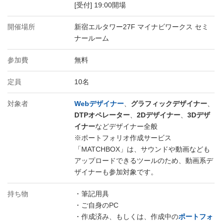
[受付] 19:00開場
開催場所
新宿エルタワー27F マイナビワークス セミ
ナールーム
参加費
無料
定員
10名
対象者
Webデザイナー
、
グラフィックデザイナー
、
DTPオペレーター
、
2Dデザイナー
、
3Dデザ
イナー
などデザイナー全般
※ポートフォリオ作成サービス
「MATCHBOX」は、サウンドや動画なども
アップロードできるツールのため、動画系デ
ザイナーも参加対象です。
持ち物
・筆記用具
・ご自身のPC
・作成済み、もしくは、作成中の
ポートフォ