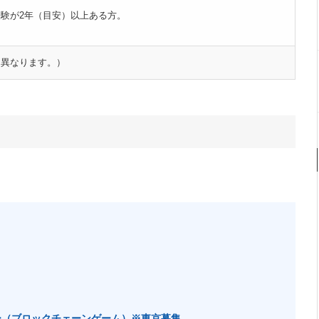
験が2年（目安）以上ある方。
。
て異なります。）
ー（ブロックチェーンゲーム）※東京募集