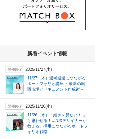
オファーが届く、
ポートフォリオサービス。
新着イベント情報
2025/11/27(木)
開催終了
11/27（木）選考通過につながる
ポートフォリオ講座 ～最新の転
職市場とドキュメント作成術～
2025/11/26(水)
開催終了
11/26（水）「続きを見たい！ 」
と思わせる！UI/UXデザイナーが
教える、採用につながるポートフ
ォリオ戦略