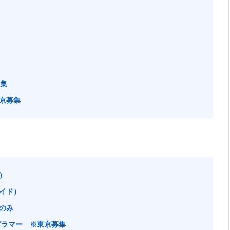
募集
京募集
）
イド）
のみ
グラマー ※東京募集