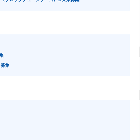
集
京募集