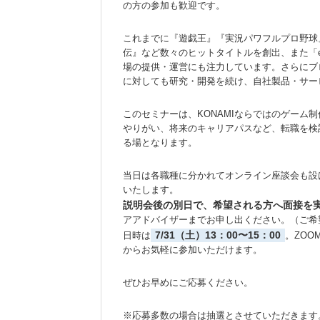
の方の参加も歓迎です。
これまでに『遊戯王』『実況パワフルプロ野球
伝』など数々のヒットタイトルを創出、また「
場の提供・運営にも注力しています。さらにブ
に対しても研究・開発を続け、自社製品・サー
このセミナーは、KONAMIならではのゲーム
やりがい、将来のキャリアパスなど、転職を検
る場となります。
当日は各職種に分かれてオンライン座談会も設
いたします。
説明会後の別日で、希望される方へ面接を
アアドバイザーまでお申し出ください。（ご希
7/31（土）13：00〜15：00
日時は
。ZO
からお気軽に参加いただけます。
ぜひお早めにご応募ください。
※応募多数の場合は抽選とさせていただきます