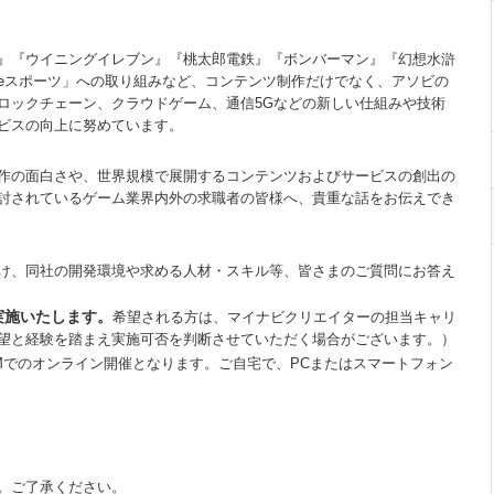
』『ウイニングイレブン』『桃太郎電鉄』『ボンバーマン』『幻想水滸
eスポーツ」への取り組みなど、コンテンツ制作だけでなく、アソビの
ロックチェーン、クラウドゲーム、通信5Gなどの新しい仕組みや技術
ビスの向上に努めています。
制作の面白さや、世界規模で展開するコンテンツおよびサービスの創出の
討されているゲーム業界内外の求職者の皆様へ、貴重な話をお伝えでき
け、同社の開発環境や求める人材・スキル等、皆さまのご質問にお答え
実施いたします。
希望される方は、マイナビクリエイターの担当キャリ
望と経験を踏まえ実施可否を判断させていただく場合がございます。）
OMでのオンライン開催となります。ご自宅で、PCまたはスマートフォン
。ご了承ください。