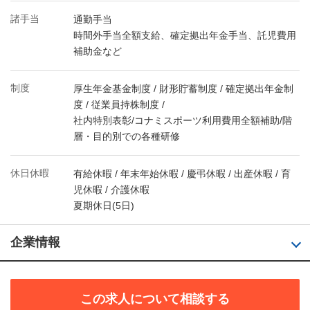
諸手当
通勤手当
時間外手当全額支給、確定拠出年金手当、託児費用
補助金など
制度
厚生年金基金制度 / 財形貯蓄制度 / 確定拠出年金制
度 / 従業員持株制度 /
社内特別表彰/コナミスポーツ利用費用全額補助/階
層・目的別での各種研修
休日休暇
有給休暇 / 年末年始休暇 / 慶弔休暇 / 出産休暇 / 育
児休暇 / 介護休暇
夏期休日(5日)
企業情報
この求人について相談する