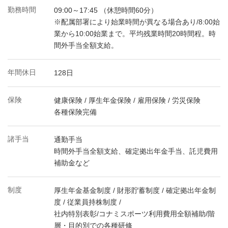
勤務時間
09:00～17:45 （休憩時間60分）
※配属部署により始業時間が異なる場合あり/8:00始
業から10:00始業まで。平均残業時間20時間程。時
間外手当全額支給。
年間休日
128日
保険
健康保険 / 厚生年金保険 / 雇用保険 / 労災保険
各種保険完備
諸手当
通勤手当
時間外手当全額支給、確定拠出年金手当、託児費用
補助金など
制度
厚生年金基金制度 / 財形貯蓄制度 / 確定拠出年金制
度 / 従業員持株制度 /
社内特別表彰/コナミスポーツ利用費用全額補助/階
層・目的別での各種研修