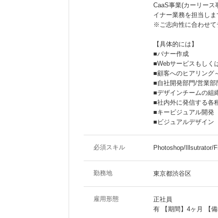
CaaS事業(カーリー
イナー業務を担当しま
※ご志向性に合わせて
【具体的には】
■バナー作成
■Webサービスもしく
■顧客へのヒアリング
■自社開発部門/営業
■デザインチームの
■社内外に発信する各
■キービジュアル開
■ビジュアルデザイン
必須スキル
Photoshop/Illsut
勤務地
東京都渋谷区
雇用形態
正社員
有 【期間】4ヶ月 【