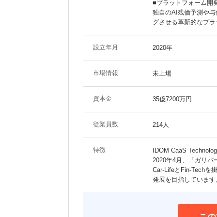
■プラットフォーム開
独自のAI残価予測や
グさせる革新的なプラ
設立年月
2020年
市場情報
未上場
資本金
35億7200万円
従業員数
214人
特徴
IDOM CaaS Tec
2020年4月、「ガリ
Car-LifeとFin
発展を目指しています