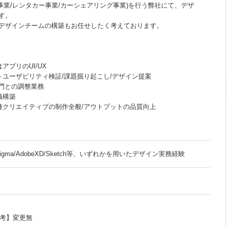
ス事業/レンタカー事業/カーシェアリング事業)を行う弊社にて、デザ
す。
デザインチームの構築もお任せしたく考えております。
はアプリのUI/UX
～ユーザビリティ検証/課題掘り起こし/デザイン提案
部門との調整業務
組織構築
種クリエイティブの制作全般/アウトプットの品質向上
発
rator/Figma/AdobeXD/Sketch等、いずれかを用いたデザイン実務経験
備考】変更無