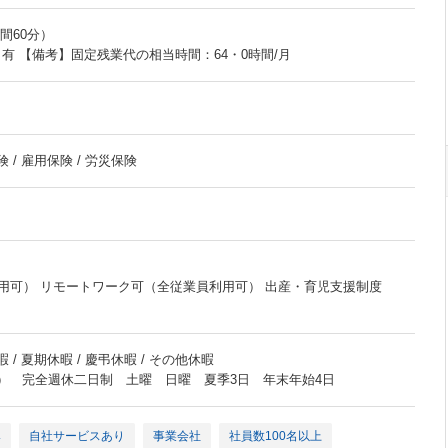
時間60分）
】有 【備考】固定残業代の相当時間：64・0時間/月
 / 雇用保険 / 労災保険
用可） リモートワーク可（全従業員利用可） 出産・育児支援制度
 / 夏期休暇 / 慶弔休暇 / その他休暇
訳） 完全週休二日制 土曜 日曜 夏季3日 年末年始4日
み
自社サービスあり
事業会社
社員数100名以上