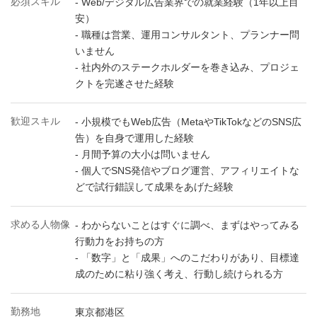
必須スキル
- Web/デジタル広告業界での就業経験（1年以上目
安）
- 職種は営業、運用コンサルタント、プランナー問
いません
- 社内外のステークホルダーを巻き込み、プロジェ
クトを完遂させた経験
歓迎スキル
- 小規模でもWeb広告（MetaやTikTokなどのSNS広
告）を自身で運用した経験
- 月間予算の大小は問いません
- 個人でSNS発信やブログ運営、アフィリエイトな
どで試行錯誤して成果をあげた経験
求める人物像
- わからないことはすぐに調べ、まずはやってみる
行動力をお持ちの方
- 「数字」と「成果」へのこだわりがあり、目標達
成のために粘り強く考え、行動し続けられる方
勤務地
東京都港区