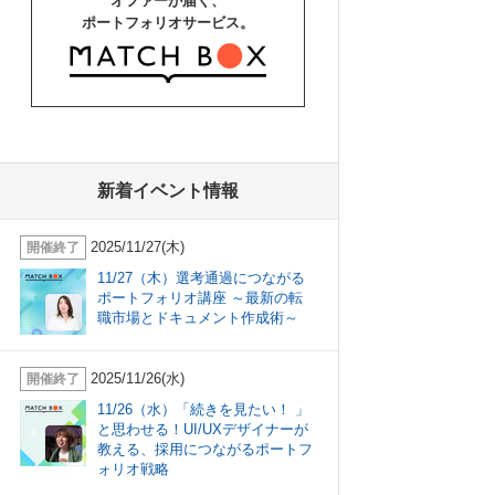
オファーが届く、
ポートフォリオサービス。
新着イベント情報
2025/11/27(木)
開催終了
11/27（木）選考通過につながる
ポートフォリオ講座 ～最新の転
職市場とドキュメント作成術～
2025/11/26(水)
開催終了
11/26（水）「続きを見たい！ 」
と思わせる！UI/UXデザイナーが
教える、採用につながるポートフ
ォリオ戦略