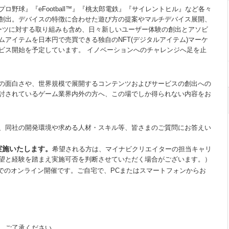
野球』『eFootball™』『桃太郎電鉄』『サイレントヒル』など各々
創出。デバイスの特徴に合わせた遊び方の提案やマルチデバイス展開、
ーツに対する取り組みも含め、日々新しいユーザー体験の創出とアソビ
アイテムを日本円で売買できる独自のNFT(デジタルアイテム)マーケ
ビス開始を予定しています。 イノベーションへのチャレンジへ足を止
作の面白さや、世界規模で展開するコンテンツおよびサービスの創出への
討されているゲーム業界内外の方へ、この場でしか得られない内容をお
、同社の開発環境や求める人材・スキル等、皆さまのご質問にお答えい
実施いたします。
希望される方は、マイナビクリエイターの担当キャリ
望と経験を踏まえ実施可否を判断させていただく場合がございます。）
Mでのオンライン開催です。ご自宅で、PCまたはスマートフォンからお
。ご了承ください。