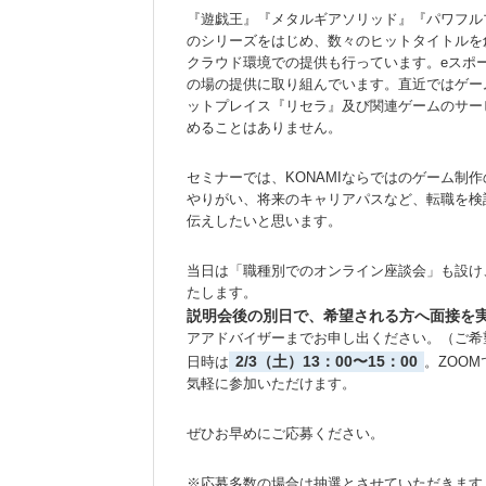
『遊戯王』『メタルギアソリッド』『パワフルプロ
のシリーズをはじめ、数々のヒットタイトルを
クラウド環境での提供も行っています。eスポ
の場の提供に取り組んでいます。直近ではゲーム
ットプレイス『リセラ』及び関連ゲームのサー
めることはありません。
セミナーでは、KONAMIならではのゲーム制
やりがい、将来のキャリアパスなど、転職を検
伝えしたいと思います。
当日は「職種別でのオンライン座談会」も設け
たします。
説明会後の別日で、希望される方へ面接を
アアドバイザーまでお申し出ください。（ご希
2/3（土）13：00〜15：00
日時は
。ZOO
気軽に参加いただけます。
ぜひお早めにご応募ください。
※応募多数の場合は抽選とさせていただきます