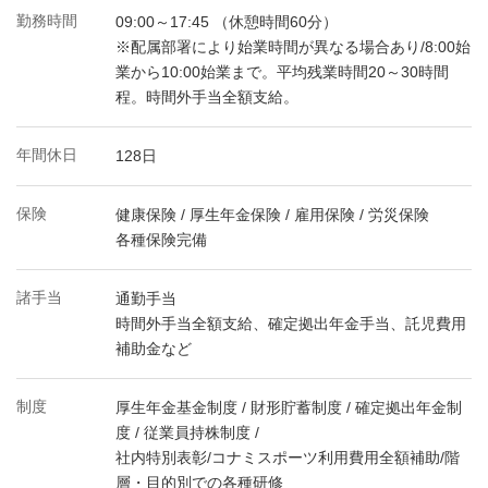
勤務時間
09:00～17:45 （休憩時間60分）
※配属部署により始業時間が異なる場合あり/8:00始
業から10:00始業まで。平均残業時間20～30時間
程。時間外手当全額支給。
年間休日
128日
保険
健康保険 / 厚生年金保険 / 雇用保険 / 労災保険
各種保険完備
諸手当
通勤手当
時間外手当全額支給、確定拠出年金手当、託児費用
補助金など
制度
厚生年金基金制度 / 財形貯蓄制度 / 確定拠出年金制
度 / 従業員持株制度 /
社内特別表彰/コナミスポーツ利用費用全額補助/階
層・目的別での各種研修