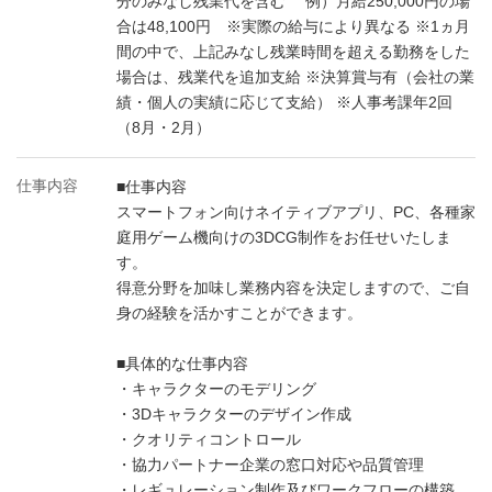
分のみなし残業代を含む 例）月給250,000円の場
合は48,100円 ※実際の給与により異なる ※1ヵ月
間の中で、上記みなし残業時間を超える勤務をした
場合は、残業代を追加支給 ※決算賞与有（会社の業
績・個人の実績に応じて支給） ※人事考課年2回
（8月・2月）
仕事内容
■仕事内容
スマートフォン向けネイティブアプリ、PC、各種家
庭用ゲーム機向けの3DCG制作をお任せいたしま
す。
得意分野を加味し業務内容を決定しますので、ご自
身の経験を活かすことができます。
■具体的な仕事内容
・キャラクターのモデリング
・3Dキャラクターのデザイン作成
・クオリティコントロール
・協力パートナー企業の窓口対応や品質管理
・レギュレーション制作及びワークフローの構築