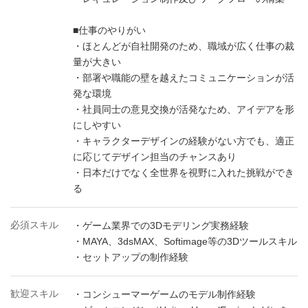
■仕事のやりがい
・ほとんどが自社開発のため、職域が広く仕事の裁
量が大きい
・部署や職能の壁を越えたコミュニケーションが活
発な環境
・社員同士の意見交換が活発なため、アイデアを形
にしやすい
・キャラクターデザインの経験がない方でも、適正
に応じてデザイン担当のチャンスあり
・日本だけでなく全世界を視野に入れた挑戦ができ
る
必須スキル
・ゲーム業界での3Dモデリング実務経験
・MAYA、3dsMAX、Softimage等の3Dツールスキル
・セットアップの制作経験
歓迎スキル
・コンシューマーゲームのモデル制作経験