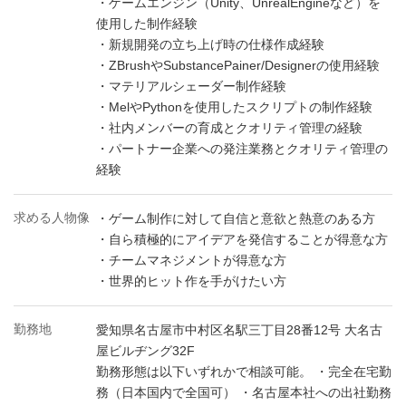
・ゲームエンジン（Unity、UnrealEngineなど）を
使用した制作経験
・新規開発の立ち上げ時の仕様作成経験
・ZBrushやSubstancePainer/Designerの使用経験
・マテリアルシェーダー制作経験
・MelやPythonを使用したスクリプトの制作経験
・社内メンバーの育成とクオリティ管理の経験
・パートナー企業への発注業務とクオリティ管理の
経験
求める人物像
・ゲーム制作に対して自信と意欲と熱意のある方
・自ら積極的にアイデアを発信することが得意な方
・チームマネジメントが得意な方
・世界的ヒット作を手がけたい方
勤務地
愛知県名古屋市中村区名駅三丁目28番12号 大名古
屋ビルヂング32F
勤務形態は以下いずれかで相談可能。 ・完全在宅勤
務（日本国内で全国可） ・名古屋本社への出社勤務