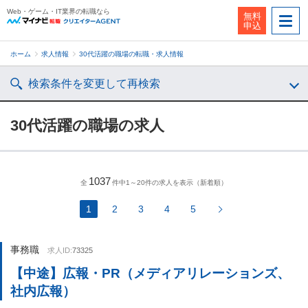
Web・ゲーム・IT業界の転職なら
無料
申込
ホーム
求人情報
30代活躍の職場の転職・求人情報
検索条件を変更して再検索
30代活躍の職場の求人
1037
全
件中1～20件の求人を表示（新着順）
1
2
3
4
5
事務職
求人ID:
73325
【中途】広報・PR（メディアリレーションズ、
社内広報）