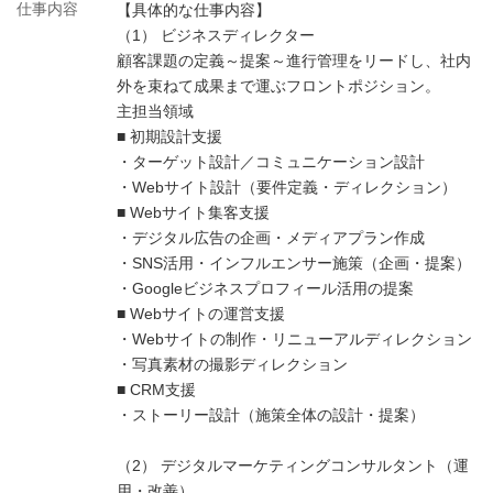
仕事内容
【具体的な仕事内容】
（1） ビジネスディレクター
顧客課題の定義～提案～進行管理をリードし、社内
外を束ねて成果まで運ぶフロントポジション。
主担当領域
■ 初期設計支援
・ターゲット設計／コミュニケーション設計
・Webサイト設計（要件定義・ディレクション）
■ Webサイト集客支援
・デジタル広告の企画・メディアプラン作成
・SNS活用・インフルエンサー施策（企画・提案）
・Googleビジネスプロフィール活用の提案
■ Webサイトの運営支援
・Webサイトの制作・リニューアルディレクション
・写真素材の撮影ディレクション
■ CRM支援
・ストーリー設計（施策全体の設計・提案）
（2） デジタルマーケティングコンサルタント（運
用・改善）