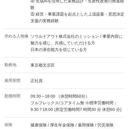
④ 生成AIを活用した業務設計・生産性改善の推進経
験
⑤ 経営・事業課題を起点とした上流提案・意思決定
支援の実務経験
求める人物像
ソウルドアウト株式会社のミッション / 事業内容に
魅力を感じ、共感していただける方
日本の潜在能力を信じている方
勤務地
東京都文京区
雇用形態
正社員
勤務時間
09:30～18:00 （休憩時間60分）
フルフレックス/コアタイム無 ※標準労働時間：
9:30？18:00 (所定労働時間7 時間30 分 休憩60 分)
保険
健康保険 / 厚生年金保険 / 雇用保険 / 労災保険