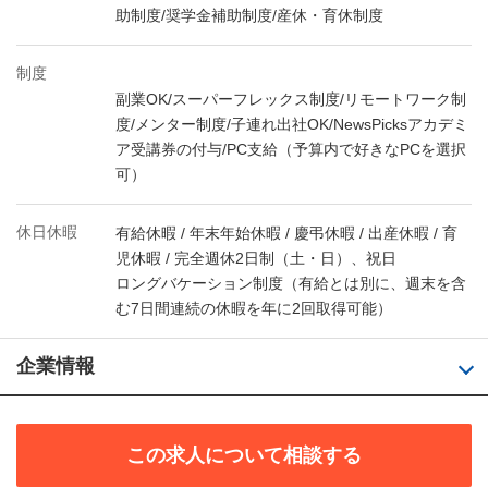
助制度/奨学金補助制度/産休・育休制度
制度
副業OK/スーパーフレックス制度/リモートワーク制
度/メンター制度/子連れ出社OK/NewsPicksアカデミ
ア受講券の付与/PC支給（予算内で好きなPCを選択
可）
休日休暇
有給休暇 / 年末年始休暇 / 慶弔休暇 / 出産休暇 / 育
児休暇 / 完全週休2日制（土・日）、祝日
ロングバケーション制度（有給とは別に、週末を含
む7日間連続の休暇を年に2回取得可能）
企業情報
この求人について相談する