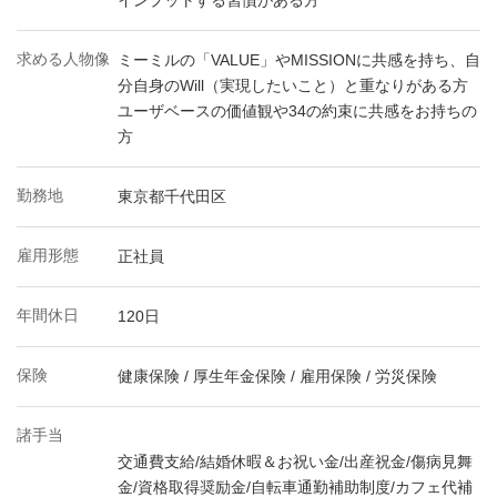
インプットする習慣がある方
求める人物像
ミーミルの「VALUE」やMISSIONに共感を持ち、自
分自身のWill（実現したいこと）と重なりがある方
ユーザベースの価値観や34の約束に共感をお持ちの
方
勤務地
東京都千代田区
雇用形態
正社員
年間休日
120日
保険
健康保険 / 厚生年金保険 / 雇用保険 / 労災保険
諸手当
交通費支給/結婚休暇＆お祝い金/出産祝金/傷病見舞
金/資格取得奨励金/自転車通勤補助制度/カフェ代補