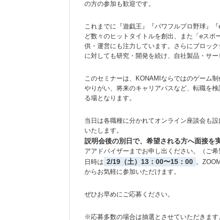
の方の参加も歓迎です。
これまでに『遊戯王』『パワフルプロ野球』『eF
ど数々のヒットタイトルを創出、また「eスポ
供・運営にも注力しています。さらにブロック
に対しても研究・開発を続け、自社製品・サー
このセミナーは、KONAMIならではのゲーム
やりがい、将来のキャリアパスなど、転職を検
る場となります。
当日は各職種に分かれてオンライン座談会も設
いたします。
説明会後の別日で、希望される方へ面接を
アアドバイザーまでお申し出ください。（ご希
2/19（土）13：00〜15：00
日時は
。ZO
からお気軽に参加いただけます。
ぜひお早めにご応募ください。
※応募多数の場合は抽選とさせていただきます