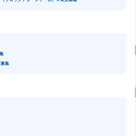
集
京募集