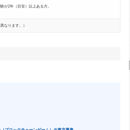
験が2年（目安）以上ある方。
。
て異なります。）
ー（ブロックチェーンゲーム）※東京募集