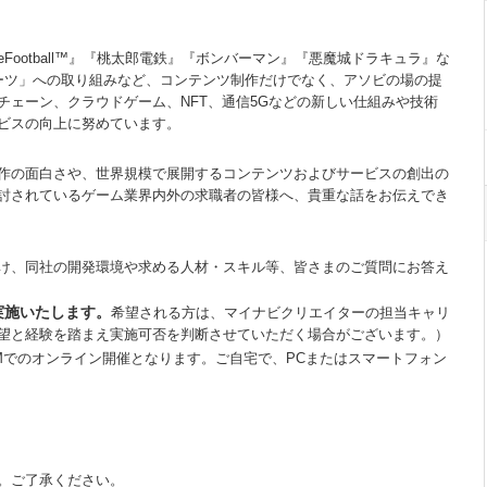
ootball™』『桃太郎電鉄』『ボンバーマン』『悪魔城ドラキュラ』な
ーツ」への取り組みなど、コンテンツ制作だけでなく、アソビの場の提
チェーン、クラウドゲーム、NFT、通信5Gなどの新しい仕組みや技術
ビスの向上に努めています。
制作の面白さや、世界規模で展開するコンテンツおよびサービスの創出の
討されているゲーム業界内外の求職者の皆様へ、貴重な話をお伝えでき
け、同社の開発環境や求める人材・スキル等、皆さまのご質問にお答え
実施いたします。
希望される方は、マイナビクリエイターの担当キャリ
望と経験を踏まえ実施可否を判断させていただく場合がございます。）
OMでのオンライン開催となります。ご自宅で、PCまたはスマートフォン
。ご了承ください。