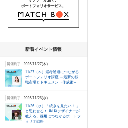
オファーが届く、
ポートフォリオサービス。
新着イベント情報
2025/11/27(木)
開催終了
11/27（木）選考通過につながる
ポートフォリオ講座 ～最新の転
職市場とドキュメント作成術～
2025/11/26(水)
開催終了
11/26（水）「続きを見たい！ 」
と思わせる！UI/UXデザイナーが
教える、採用につながるポートフ
ォリオ戦略