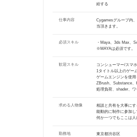
給する
仕事内容
Cygamesグループ
当頂きます。
必須スキル
・Maya、3ds Max、
※MAYAは必須です。
歓迎スキル
コンシューマー/スマ
1タイトル以上のゲー
ゲームエンジンを使用
ZBrush、Substan
処理負荷、shader
求める人物像
相談と共有を大事にす
能動的に制作に参加し
何か一つでもここは人
勤務地
東京都渋谷区