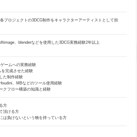
内、各プロジェクトの3DCG制作をキャラクターアーティストとして担
Softimage、blenderなどを使用した3DCG実務経験2年以上
ホゲームへの実務経験
ムを完成させた経験
した制作経験
ce、Houdini、MBなどのツール使用経験
、ワークフロー構築の知識と経験
る方
て頂ける方
には負けないという物を持っている方