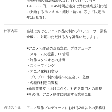
※45時間の固定残業代含む（1,092,485円～
1,435,838円） ※45時間超過分は弊社就業規則に従
い支給する ※スキル・経験・能力に応じて決定 ※
年1回見直し
仕事内容
当社におけるアニメ作品の制作プロデューサー業務
全般にご対応いただける方を募集いたします。
■アニメ化作品の企画立案、プロデュース
・スキームの提案、PL管理
・制作スタジオとの折衝
・スタッフィング
・アニメ化権利交渉
・プリプロ・制作過程への立会い、監修
・各種権利窓口調整
■新規事業立ち上げに伴う、社内各部門との調整
■その他、アニメ制作に関連する業務全般
必須スキル
アニメ製作プロデュースにおける2年以上の実務経