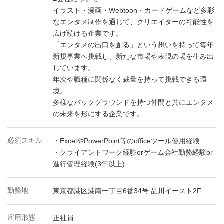
イラスト・漫画・Webtoon・カードゲームなど多彩
なエンタメ制作を通じて、クリエイターの可能性を
広げ続ける企業です。
「エンタメの出口を創る」という想いを持って毎年
新規事業へ挑戦し、新たな市場や表現の場を生み出
しています。
年次や職種に関係なく裁量を持って挑戦できる環
境。
多様なバックグラウンドを持つ仲間と共にエンタメ
の未来を形にする企業です。
必須スキル
・ExcelやPowerPoint等のofficeツール使用経験
・クライアントワーク経験orゲーム会社勤務経験or
進行管理経験(3年以上)
勤務地
東京都港区港南一丁目6番34号 品川イースト2F
雇用形態
正社員