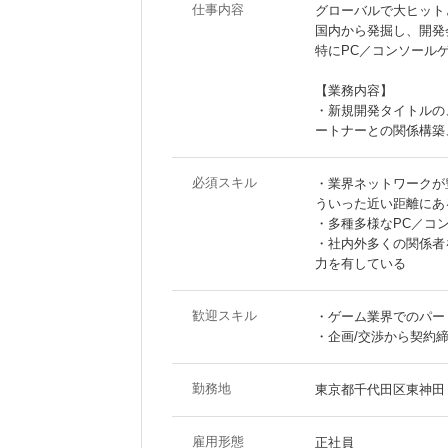
仕事内容
グローバルで大ヒット
国内から発掘し、開発
特にPC／コンソール
【業務内容】
・新規開発タイトルの
ートナーとの関係構築
必須スキル
・業界ネットワークが
ういった近い距離にあ
・多種多様なPC／コ
・社内外多くの関係者
力を有している
歓迎スキル
・ゲーム業界でのパー
・企画/交渉から契約
勤務地
東京都千代田区東神田
雇用形態
正社員