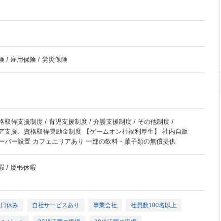
 / 雇用保険 / 労災保険
格取得支援制度 / 育児支援制度 / 介護支援制度 / その他制度 /
リア支援、資格取得奨励金制度 【ゲームオン社福利厚生】 社内自販
ーバー設置 カフェエリアあり 一部の飲料・菓子類の無償提供
暇 / 慶弔休暇
土日休み
自社サービスあり
事業会社
社員数100名以上