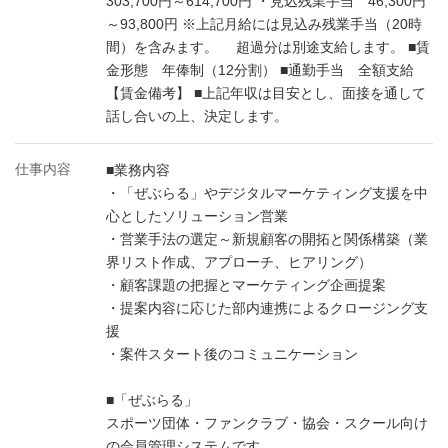
303,700円～614,700円 ・見込残業手当 46,300円
～93,800円 ※上記月給には見込み残業手当（20時
間）を含みます。 超過分は別途支給します。 ■賃
金形態 年俸制（12分割） ■通勤手当 全額支給
【賃金備考】 ■上記年収は目安とし、面接を通して
話し合いの上、決定します。
仕事内容
■業務内容
・「ぜぶらる」やデジタルマーケティング支援を中
心としたソリューション営業
・営業手法の選定～新規顧客の開拓と関係構築（業
界リスト作成、アプローチ、ヒアリング）
・顧客課題の把握とマーケティング企画提案
・提案内容に応じた部内連携によるクロージング支
援
・案件スタート後のコミュニケーション
■「ぜぶらる」
スポーツ団体・ファンクラブ・協会・スクール向け
の会員管理システムです。