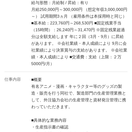
給与形態：月給制 / 昇給：有り
月給250,000円～300,000円 （想定年収3,000,000円
～） 試用期間3ヵ月 （雇用条件は本採用時と同じ）
■基本給：223,760円～268,530円 ■固定残業手当
（15時間）：26,240円～31,470円 ※固定残業超過
分は全額支給します 年に２回（3月・9月）に昇給
があります。 ※会社業績・本人成績により 9月に会
社業績により決算賞与の支給があります。 ※会社業
績・本人成績により ■交通費：支給（上限：２万
5000円/月）
仕事内容
■概要
有名アニメ・漫画・キャラクター等のグッズの製
造・販売を行う同社で、製造部門の生産管理業務と
して、外注協力会社の生産管理と資材発注管理に携
わっていただきます。
■具体的な業務内容
・生産指示書の確認