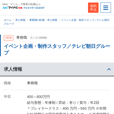
Web・ゲーム・IT業界の転職なら
無料
申込
ホーム
求人情報
事務職の転職・求人情報
イベント企画・制作スタッフ／テレビ朝日
グループ
事務職
NEW
求人ID:
69456
イベント企画・制作スタッフ／テレビ朝日グルー
プ
求人情報
職種
事務職
年収
400～800万円
給与形態：年俸制 / 昇給：有り / 賞与：年2回
＊プレイヤークラス：400 万円～550 万円 ※年間