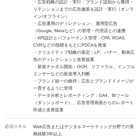
・広告戦略の設計・実行：ブランド認知から獲得・
リテンションまでの広告施策を設計・実行（オンラ
イン/オフライン）
・広告運用のディレクション： 運用型広告
（Google, Metaなど）の管理・代理店との連携
・KPI設計とパフォーマンス管理：CPA, ROAS,
CVRなどの指標をもとにPDCAを推進
・クリエイティブ戦略の策定：LP、バナー、動画広
告のディレクションと改善提案
・新規チャネル開拓：OOH、リファラル、インフル
エンサーなどの新規導入判断
・ブランド統一の維持：広告とブランドイメージが
一貫するように管理
・データ分析とレポーティング：GA4、BIツール
（ダッシュボード）、広告管理画面からのレポート
作成と改善提案
必須スキル
Web広告またはデジタルマーケティング分野での実
務経験3年以上