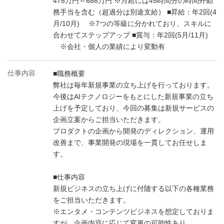
478万円～686万円 ※月給には45時間分の時間外勤
務手当を含む（超過分は別途支給） ■昇給：年2回(4
月/10月) ※7つの等級に分かれており、スキルに
合わせてステップアップ ■賞与：年2回(5月/11月)
※会社・個人の業績により変動有
仕事内容
■職務概要
弊社は毎年新規事業の立ち上げを行っております。
今後はAIテクノロジーをもとにした新規事業の立ち
上げを予定しており、今回の募集は新規サービスの
企画立案からご担当いただきます。
プロダクトの企画から開発のディレクション、運用
改善まで、事業開発の現場を一貫してお任せしま
す。
■仕事内容
新規ビジネスの立ち上げに付随する以下の各種業務
をご担当いただきます。
※エンタメ・コンテンツビジネスを想定しておりま
すが、企画内容に応じて変更の可能性あり。