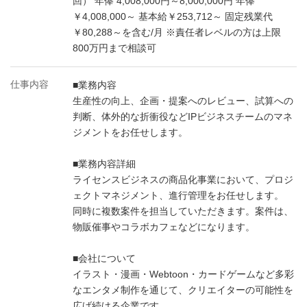
回） 年俸 4,008,000円～8,000,000円 年俸
￥4,008,000～ 基本給￥253,712～ 固定残業代
￥80,288～を含む/月 ※責任者レベルの方は上限
800万円まで相談可
仕事内容
■業務内容
生産性の向上、企画・提案へのレビュー、試算への
判断、体外的な折衝役などIPビジネスチームのマネ
ジメントをお任せします。
■業務内容詳細
ライセンスビジネスの商品化事業において、プロジ
ェクトマネジメント、進行管理をお任せします。
同時に複数案件を担当していただきます。案件は、
物販催事やコラボカフェなどになります。
■会社について
イラスト・漫画・Webtoon・カードゲームなど多彩
なエンタメ制作を通じて、クリエイターの可能性を
広げ続ける企業です。