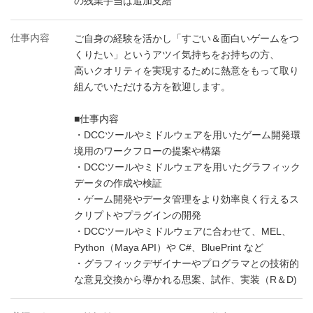
の残業手当は追加支給
仕事内容
ご自身の経験を活かし「すごい＆面白いゲームをつ
くりたい」というアツイ気持ちをお持ちの方、
高いクオリティを実現するために熱意をもって取り
組んでいただける方を歓迎します。
■仕事内容
・DCCツールやミドルウェアを用いたゲーム開発環
境用のワークフローの提案や構築
・DCCツールやミドルウェアを用いたグラフィック
データの作成や検証
・ゲーム開発やデータ管理をより効率良く行えるス
クリプトやプラグインの開発
・DCCツールやミドルウェアに合わせて、MEL、
Python（Maya API）や C#、BluePrint など
・グラフィックデザイナーやプログラマとの技術的
な意見交換から導かれる思案、試作、実装（R＆D)