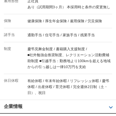
雇用形態
正社員
あり（試用期間3ヶ月） 本採用時と条件の変更無し
保険
健康保険 / 厚生年金保険 / 雇用保険 / 労災保険
諸手当
通勤手当 / 住宅手当 / 家族手当 / 残業手当
制度
慶弔見舞金制度 / 書籍購入支援制度 /
■社外勉強会推奨制度、レクリエーション活動費補
助制度 ■引越手当：勤務地より100kmを超える地域
からの引っ越しは一律10万円を支給
休日休暇
有給休暇 / 年末年始休暇 / リフレッシュ休暇 / 慶弔
休暇 / 出産休暇 / 育児休暇 / 完全週休2日制（土・
日）、祝日
企業情報