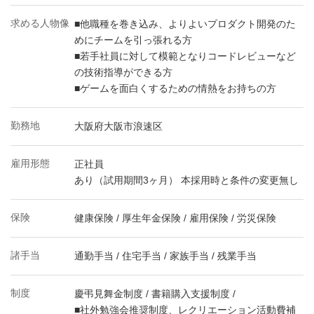
求める人物像
■他職種を巻き込み、よりよいプロダクト開発のた
めにチームを引っ張れる方
■若手社員に対して模範となりコードレビューなど
の技術指導ができる方
■ゲームを面白くするための情熱をお持ちの方
勤務地
大阪府大阪市浪速区
雇用形態
正社員
あり（試用期間3ヶ月） 本採用時と条件の変更無し
保険
健康保険 / 厚生年金保険 / 雇用保険 / 労災保険
諸手当
通勤手当 / 住宅手当 / 家族手当 / 残業手当
制度
慶弔見舞金制度 / 書籍購入支援制度 /
■社外勉強会推奨制度、レクリエーション活動費補