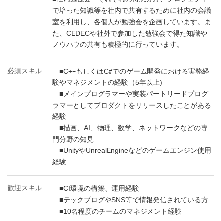
で培った知識等を社内で共有するために社内の会議
室を利用し、各個人が勉強会を企画しています。ま
た、CEDECや社外で参加した勉強会で得た知識や
ノウハウの共有も積極的に行っています。
必須スキル
■C++もしくはC#でのゲーム開発における実務経
験やマネジメントの経験（5年以上)
■メインプログラマーや実装パートリードプログ
ラマーとしてプロダクトをリリースしたことがある
経験
■描画、AI、物理、数学、ネットワークなどの専
門分野の知見
■UnityやUnrealEngineなどのゲームエンジン使用
経験
歓迎スキル
■CI環境の構築、運用経験
■テックブログやSNS等で情報発信されている方
■10名程度のチームのマネジメント経験