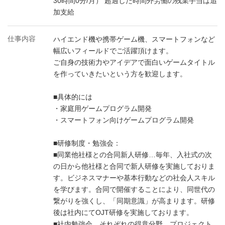
30時間0分/月） 超過した時間外労働の残業手当は追
加支給
仕事内容
ハイエンド機や携帯ゲーム機、スマートフォンなど
幅広いフィールドでご活躍頂けます。
ご自身の技術力やアイデアで面白いゲームタイトル
を作っていきたいという方を歓迎します。
■具体的には
・家庭用ゲームプログラム開発
・スマートフォン向けゲームプログラム開発
■研修制度・勉強会：
■同業他社様との合同新人研修…毎年、入社式の次
の日から他社様と合同で新人研修を実施しておりま
す。ビジネスマナーや基本行動などの社会人スキル
を学びます。合同で開催することにより、同世代の
繋がりを強くし、「同期意識」が高まります。研修
後は社内にてOJT研修を実施しております。
■社内勉強会…それぞれの得意分野、プロジェクト