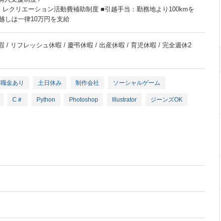
レクリエーション活動費補助制度 ■引越手当：勤務地より100kmを
越しは一律10万円を支給
 / リフレッシュ休暇 / 慶弔休暇 / 出産休暇 / 育児休暇 / 完全週休2
退職金あり
土日休み
制作会社
ソーシャルゲーム
C＃
Python
Photoshop
Illustrator
ジーンズOK