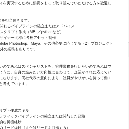
ィを実現するために熱意をもって取り組んでいただける方を歓迎し
務を担当頂きます。
般に関わるパイプラインの確立またはアドバイス
スクリプト作成（MEL／pythonなど）
クデザイナー同様に各種アセット制作
obe Photoshop、Maya、その他必要に応じて※（2）プロジェクト
以外の業務もあります。
いのであればスペシャリストを、管理業務を行いたいのであればマ
ように、自身の進みたい方向性に合わせて、企業がそれに応えてい
になります。同社代表の意向により、社員がやりがいを持って働く
と考えています。
リプト作成スキル
ラフィックパイプラインの確立または関与した経験
的な折衝経験
のリード経験（またはリードを目指す方）