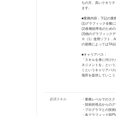
ちの方、高いクオリテ
ます。
■業務内容：下記の業
(1)グラフィック全
(2)各種効率化のための
(3)他のグラフィッ
※（1）使用ソフト…Ad
の規模によってはTA
■キャリアパス：
「スキルを身に付けた
ネジメントを」という
くというキャリアパス
場所を提供していこう
必須スキル
・業務レベルでのスク
・技術的視点からのグ
・プログラマとの技術
・各グラフィック部門