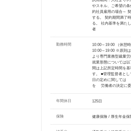
やスキル、ご希望の条
約社員雇用の場合～ 
する。 契約期間満了
る。 社内基準を満た
者
勤務時間
10:00～19:00 （休憩
10:00～19:00
より専門業務型裁量労
就業形態については以
間は上記所定時間を基
す。 ■管理監督者と
日の定めに関しては 
を 労働者の決定に委
年間休日
125日
保険
健康保険 / 厚生年金保険