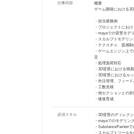
仕事内容
概要
ゲーム開発における3
・担当業務例
・プロジェクトにおけ
・mayaでの背景モデ
・スカルプトモデリン
・テクスチャ、質感制
・ゲームエンジン上で
定
・処理負荷対応
・3D背景における簡
・3D背景におけるル
・外注管理、フィード
・工数見積
・他セクションとの折
・後進育成
必須スキル
・3D背景のディレク
・mayaでのモデリン
・SubstancePain
・スカルプトツールを