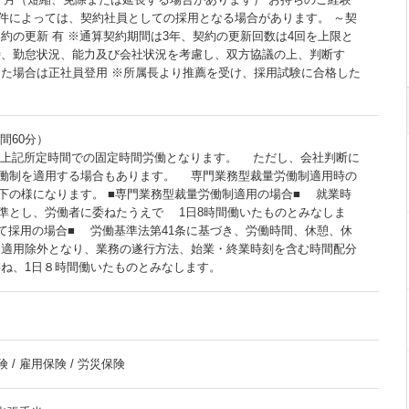
件によっては、契約社員としての採用となる場合があります。 ～契
契約の更新 有 ※通算契約期間は3年、契約の更新回数は4回を上限と
時、勤怠状況、能力及び会社状況を考慮し、双方協議の上、判断す
した場合は正社員登用 ※所属長より推薦を受け、採用試験に合格した
時間60分）
 ※原則は上記所定時間での固定時間労働となります。 ただし、会社判断に
働制を適用する場合もあります。 専門業務型裁量労働制適用時の
下の様になります。 ■専門業務型裁量労働制適用の場合■ 就業時
準とし、労働者に委ねたうえで 1日8時間働いたものとみなしま
して採用の場合■ 労働基準法第41条に基づき、労働時間、休憩、休
適用除外となり、業務の遂行方法、始業・終業時刻を含む時間配分
ね、1日８時間働いたものとみなします。
 / 雇用保険 / 労災保険