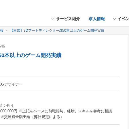
サービス紹介
求人情報
イベ
情報
【東京】3Dアートディレクター/350本以上のゲーム開発実績
546
350本以上のゲーム開発実績
DCGデザイナー
昇給：有り
円 - 12,000,000円 ※上記をベースに前職給与、経験、スキルを参考に相談
 ※交通費全額支給（弊社規定による）