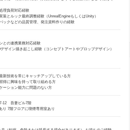
処理負荷対応経験
とルック最終調整経験（UnrealEngineもしくはUnity）
バックなどの品質管理、発注資料作りの経験
ンとの連携業務対応経験
Dデザイン描き起こし経験（コンセプトアートやプロップデザイン）
最新技術を常にキャッチアップしている方
習得に興味を持って取り組める方
ケーション能力に問題のない方
-12 吾妻ビル7階
あり 7階フロアに喫煙専用室あり
ヶ月（短縮、免除または延長する場合があります） お持ちのご経験