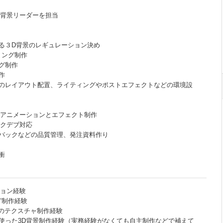
D背景リーダーを担当
る３D背景のレギュレーション決め
リング制作
グ制作
作
のレイアウト配置、ライティングやポストエフェクトなどの環境設
易アニメーションとエフェクト制作
ックデブ対応
バックなどの品質管理、発注資料作り
衝
ション経験
グ制作経験
terでのテクスチャ制作経験
使った3D背景制作経験（実務経験がなくても自主制作などで補えて