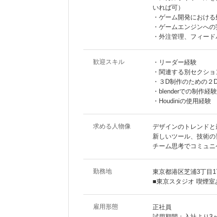
いれば可）
・ゲーム開発における
・ゲームエンジンへの実装
・外注管理、フィード
歓迎スキル
・リーダー経験
・関連する別セクショ
・３D制作のための２
・blenderでの制作経験
・Houdiniの使用経験
求める人物像
デザインのトレンドと
新しいツール、技術の
チーム思考でコミュニ
勤務地
東京都港区芝浦3丁目17
■東京スタジオ 喫煙室
雇用形態
正社員
試用期間：入社より3