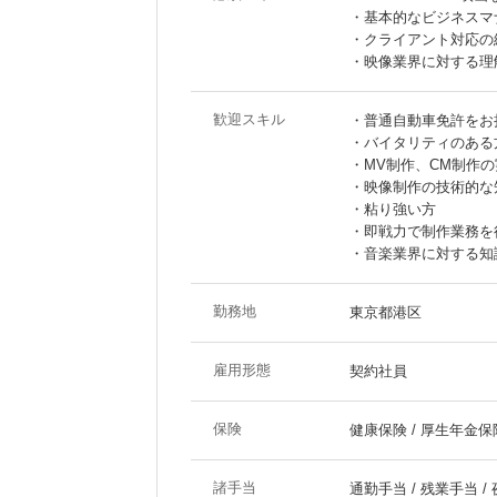
・基本的なビジネスマ
・クライアント対応の
・映像業界に対する理
歓迎スキル
・普通自動車免許をお
・バイタリティのある
・MV制作、CM制作
・映像制作の技術的な
・粘り強い方
・即戦力で制作業務を
・音楽業界に対する知
勤務地
東京都港区
雇用形態
契約社員
保険
健康保険 / 厚生年金保険
諸手当
通勤手当 / 残業手当 /