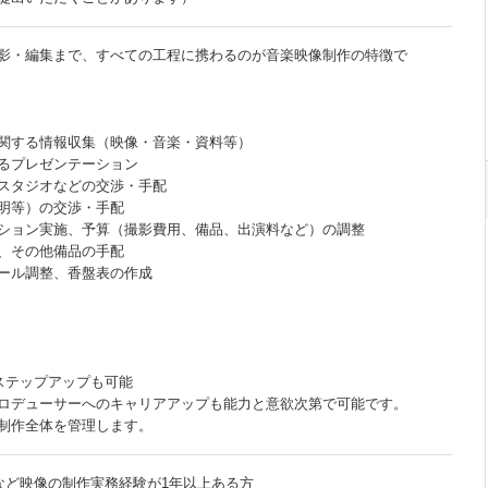
影・編集まで、すべての工程に携わるのが音楽映像制作の特徴で
関する情報収集（映像・音楽・資料等）
るプレゼンテーション
スタジオなどの交渉・手配
明等）の交渉・手配
ション実施、予算（撮影費用、備品、出演料など）の調整
、その他備品の手配
ール調整、香盤表の作成
ステップアップも可能
ロデューサーへのキャリアアップも能力と意欲次第で可能です。
制作全体を管理します。
画など映像の制作実務経験が1年以上ある方