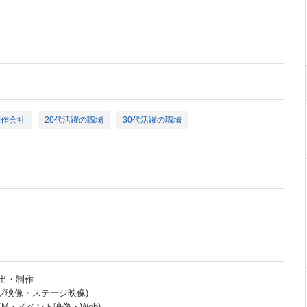
制作会社
20代活躍の職場
30代活躍の職場
出・制作
ブ映像・ステージ映像)
CM・イベント映像・Web)