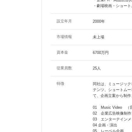
・劇場映画・ショート
設立年月
2000年
市場情報
未上場
資本金
6700万円
従業員数
25人
特徴
同社は、ミュージック
テンツ、ショートムー
て、企画立案から制作
01 Music Video
02 企業広告映像制作
03 エンターテイン
04 企画・演出
05 レーベル企画