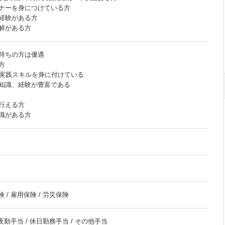
ナーを身につけている方
経験がある方
解がある方
持ちの方は優遇
方
の実践スキルを身に付けている
知識、経験が豊富である
行える方
識がある方
 / 雇用保険 / 労災保険
 夜勤手当 / 休日勤務手当 / その他手当