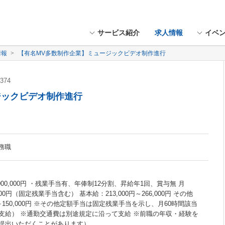
サービス紹介
求人情報
イベ
情報
【有名MV多数制作企業】ミュージックビデオ制作進行
374
ジックビデオ制作進行
務職
円 - 5,000,000円 ・残業手当有、年俸制12分割、昇給年1回、賞与無 月
,000円（固定残業手当含む） 基本給：213,000円～266,000円 その他
円～150,000円 ※その他定額手当は固定残業手当を示し、月60時間該当
支給） ※通勤交通費は別途規定に沿って支給 ※前職の年収・経験を
提出いただくことがあります）