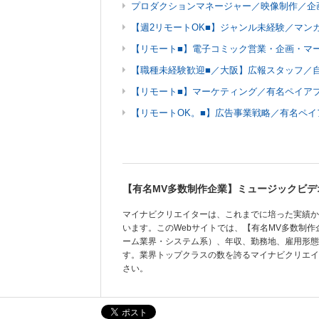
プロダクションマネージャー／映像制作／企
【週2リモートOK■】ジャンル未経験／マン
【リモート■】電子コミック営業・企画・マ
【職種未経験歓迎■／大阪】広報スタッフ／自
【リモート■】マーケティング／有名ペイア
【リモートOK。■】広告事業戦略／有名ペイ
【有名MV多数制作企業】ミュージックビデ
マイナビクリエイターは、これまでに培った実績か
います。このWebサイトでは、【有名MV多数制
ーム業界・システム系）、年収、勤務地、雇用形態
す。業界トップクラスの数を誇るマイナビクリエイ
さい。