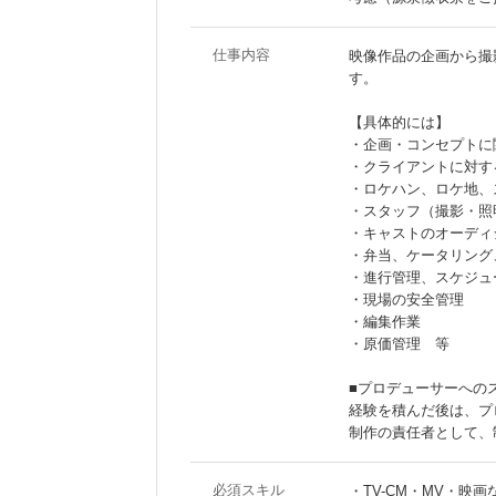
仕事内容
映像作品の企画から撮
す。
【具体的には】
・企画・コンセプトに
・クライアントに対す
・ロケハン、ロケ地、
・スタッフ（撮影・照
・キャストのオーディ
・弁当、ケータリング
・進行管理、スケジュ
・現場の安全管理
・編集作業
・原価管理 等
■プロデューサーへの
経験を積んだ後は、プ
制作の責任者として、
必須スキル
・TV-CM・MV・映