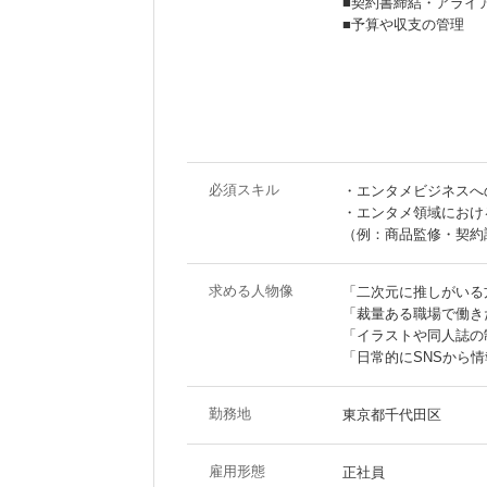
■契約書締結・アライ
■予算や収支の管理
必須スキル
・エンタメビジネスへ
・エンタメ領域におけ
（例：商品監修・契約
求める人物像
「二次元に推しがいる
「裁量ある職場で働き
「イラストや同人誌の
「日常的にSNSから
勤務地
東京都千代田区
雇用形態
正社員