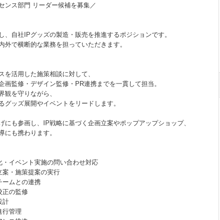
イセンス部門 リーダー候補を募集／
し、自社IPグッズの製造・販売を推進するポジションです。
内外で横断的な業務を担っていただきます。
ンスを活用した施策相談に対して、
企画監修・デザイン監修・PR連携までを一貫して担当。
世界観を守りながら、
るグッズ展開やイベントをリードします。
上げにも参画し、IP戦略に基づく企画立案やポップアップショップ、
導にも携わります。
化・イベント実施の問い合わせ対応
画立案・施策提案の実行
チームとの連携
校正の監修
設計
進行管理