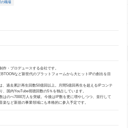
躍の職場
・制作・プロデュースする会社です。
ok・WEBTOONなど新世代のプラットフォームから大ヒットIPの創出を目
いては、過去累計再生回数50億回以上。月間5億回再生を超えるIPコンテ
、国内YouTube視聴回数の5％を独占しています。
数はのべ7000万人を突破。今後はIP数を更に増やしつつ、並行して
音楽など新規の事業領域にも本格的に参入予定です。