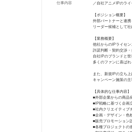
仕事内容
／自社アニメIPのラ
【ポジション概要】
外部パートナーと連携
リーダー候補として社
【業務概要】
他社からのIPライセ
許諾判断・契約交渉・
自社IPのブランドと
多くのファンに喜ばれ
また、新規IPの立ち
キャンペーン施策の主
【具体的な仕事内容】
■外部企業からの商品
■IP戦略に基づく企
■社内クリエイティブ
■企画・デザイン・色
■販売プロモーション
■各種プロジェクトの