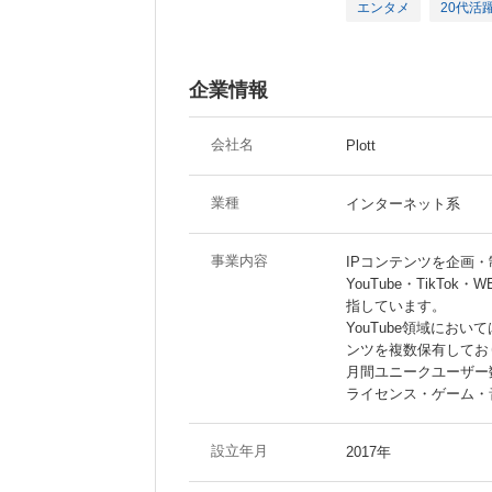
エンタメ
20代活
企業情報
会社名
Plott
業種
インターネット系
事業内容
IPコンテンツを企画
YouTube・TikT
指しています。
YouTube領域にお
ンツを複数保有しており
月間ユニークユーザー
ライセンス・ゲーム・
設立年月
2017年