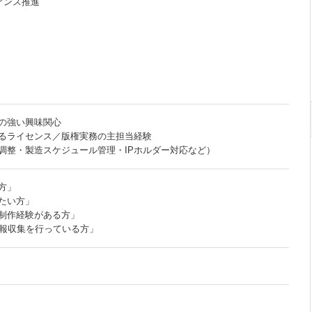
アンス推進
の強い興味関心
るライセンス／版権実務の主担当経験
調整・製造スケジュール管理・IPホルダー対応など）
方」
たい方」
制作経験がある方」
情報収集を行っている方」