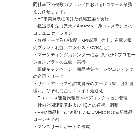
同社傘下の複数のブランドにおけるEコマース業務
をお任せします。
・EC事業発展に向けた戦略立案と実行
・担当取引先（楽天／Amazon／@コスメ等）との
コミュニケーション
・各種データ及び指標・KPI管理（売上／在庫／販
売プラン／利益／アクセス／CVRなど）
・マーケティングカレンダーに基づいたECプロモー
ションプランの企画・実行
・販促キャンペーン、商品特集ページやコンテンツ
の企画・リード
・サイトアクセスや訪問者等のデータ収集、分析管
理およびそれに基づくサイト最適化
・Eコマース運営代理店へのディレクション管理
・社内外関連部署およびHQとの連携、調整
・PRや商品担当と連動したE-COMにおける新商品
ローンチ企画
・マンスリーレポートの作成